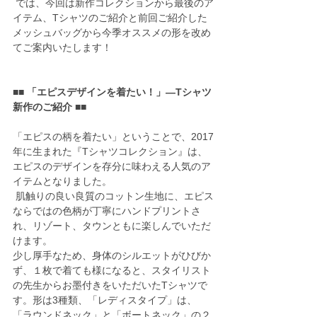
 では、今回は新作コレクションから最後のア
イテム、Tシャツのご紹介と前回ご紹介した
メッシュバッグから今季オススメの形を改め
てご案内いたします！
■■ 「エピスデザインを着たい！」―Tシャツ
新作のご紹介 ■■
「エピスの柄を着たい」ということで、2017
年に生まれた『Tシャツコレクション』は、
エピスのデザインを存分に味わえる人気のア
イテムとなりました。
 肌触りの良い良質のコットン生地に、エピス
ならではの色柄が丁寧にハンドプリントさ
れ、リゾート、タウンともに楽しんでいただ
けます。
少し厚手なため、身体のシルエットがひびか
ず、１枚で着ても様になると、スタイリスト
の先生からお墨付きをいただいたTシャツで
す。形は3種類、「レディスタイプ」は、
「ラウンドネック」と「ボートネック」の２