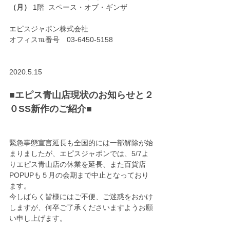
（月） 
1階  スペース・オブ・ギンザ　
エピスジャポン株式会社　　
オフィス℡番号　03-6450-5158
2020.5.15
■エピス青山店現状のお知らせと２
０SS新作のご紹介■
緊急事態宣言延長も全国的には一部解除が始
まりましたが、エピスジャポンでは、5/7よ
りエピス青山店の休業を延長、また百貨店
POPUPも５月の会期まで中止となっており
ます。
今しばらく皆様にはご不便、ご迷惑をおかけ
しますが、何卒ご了承くださいますようお願
い申し上げます。