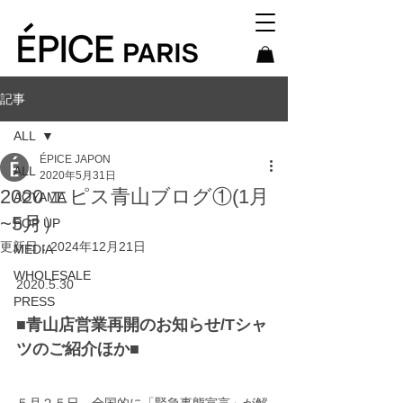
記事
ALL
ÉPICE JAPON
ALL
2020年5月31日
2020 エピス青山ブログ①(1月
AOYAMA
~5月）
POP UP
更新日：
2024年12月21日
MEDIA
WHOLESALE
2020.5.30
PRESS
■
青山店営業再開のお知らせ/Tシャ
ツのご紹介ほか
■