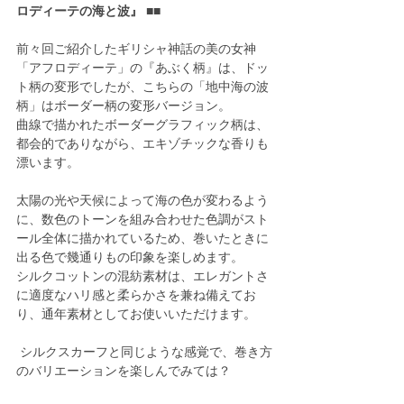
ロディーテの海と波』 ■■
前々回ご紹介したギリシャ神話の美の女神
「アフロディーテ」の『あぶく柄』は、ドッ
ト柄の変形でしたが、こちらの「地中海の波
柄」はボーダー柄の変形バージョン。
曲線で描かれたボーダーグラフィック柄は、
都会的でありながら、エキゾチックな香りも
漂います。
太陽の光や天候によって海の色が変わるよう
に、数色のトーンを組み合わせた色調がスト
ール全体に描かれているため、巻いたときに
出る色で幾通りもの印象を楽しめます。
シルクコットンの混紡素材は、エレガントさ
に適度なハリ感と柔らかさを兼ね備えてお
り、通年素材としてお使いいただけます。
 シルクスカーフと同じような感覚で、巻き方
のバリエーションを楽しんでみては？ 