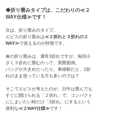
◆折り畳みタイプは、こだわりの≪２
WAY仕様≫です！
次は、折り畳みのタイプ。
エピスの折り畳みは
≪２折れと３折れの２
WAY≫
で使えるのが特徴です。
傘の折り畳みは、通常3折れですが、毎回小
さく３折れに畳むのって、実際面倒。
バッグが大きめだったり、車移動だと、2折
れのまま使っている方も多いのでは？
そこでエピスが考えたのが、日中は畳んでも
すぐに開けられる「２折れ」で、コンパクト
にしまいたい時だけ「3折れ」にするという
便利な
≪２WAY仕様≫
です！