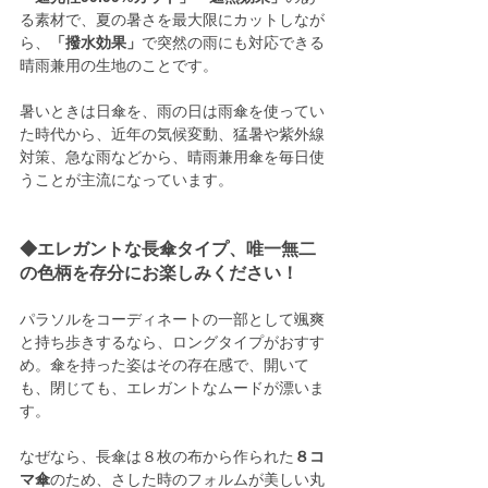
る素材で、夏の暑さを最大限にカットしなが
ら、
「撥水効果」
で突然の雨にも対応できる
晴雨兼用の生地のことです。
暑いときは日傘を、雨の日は雨傘を使ってい
た時代から、近年の気候変動、猛暑や紫外線
対策、急な雨などから、晴雨兼用傘を毎日使
うことが主流になっています。
◆エレガントな長傘タイプ、唯一無二
の色柄を存分にお楽しみください！
パラソルをコーディネートの一部として颯爽
と持ち歩きするなら、ロングタイプがおすす
め。傘を持った姿はその存在感で、開いて
も、閉じても、エレガントなムードが漂いま
す。
なぜなら、長傘は８枚の布から作られた
８コ
マ傘
のため、さした時のフォルムが美しい丸