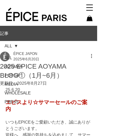
記事
ALL
ÉPICE JAPON
ALL
2025年6月20日
2025 EPICE AOYAMA
AOYAMA
BLOG①（1月~6月）
POP UP
更新日：
2025年8月27日
MEDIA
25.6.20
WHOLESALE
PRESS
エピスより☆サマーセールのご案
内
いつもEPICEをご愛顧いただき、誠にありが
とうございます。
皆様へ、感謝の気持ちを込めまして、サマー