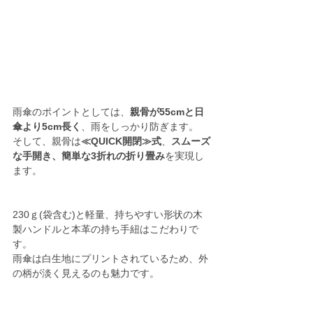
雨傘のポイントとしては、
親骨が55cmと日
傘より5cm長く
、雨をしっかり防ぎます。
そして、親骨は
≪QUICK開閉≫式
、
スムーズ
な手開き、簡単な3折れの折り畳み
を実現し
ます。
230ｇ(袋含む)と軽量、持ちやすい形状の木
製ハンドルと本革の持ち手紐はこだわりで
す。
雨傘は白生地にプリントされているため、外
の柄が淡く見えるのも魅力です。