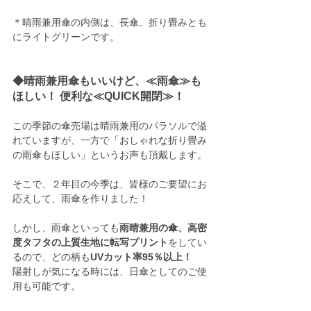
＊晴雨兼用傘の内側は、長傘、折り畳みとも
にライトグリーンです。
◆晴雨兼用傘もいいけど、≪雨傘≫も
ほしい！ 便利な≪QUICK開閉≫！
この季節の傘売場は晴雨兼用のパラソルで溢
れていますが、一方で「おしゃれな折り畳み
の雨傘もほしい」というお声も頂戴します。
そこで、２年目の今季は、皆様のご要望にお
応えして、雨傘を作りました！
しかし、雨傘といっても
雨晴兼用の傘、高密
度タフタの上質生地に転写プリント
をしてい
るので、どの柄も
UVカット率95％以上！
陽射しが気になる時には、日傘としてのご使
用も可能です。