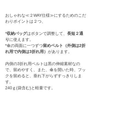
おしゃれな≪２WAY仕様≫にするためのこだ
わりポイントは２つ、
*
収納バッグ
はボタンで調整して、
長短２通
り
に使えます。
*傘の両面に一つずつ
留めベルト（外側は2折
れ用で内側は3折れ用）
があります。
内側の3折れ用ベルトは黒の伸縮素材なの
で、留めやすく、また、傘を開いた時、フッ
クを留めると、垂れ下がらずすっきりしま
す。
240ｇ(袋含む)と軽量です。