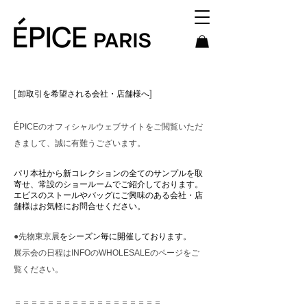
[
]
卸取引を希望される会社・店舗様へ
ÉPICEのオフィシャルウェブサイトをご閲覧いただ
きまして、誠に有難うございます。
パリ本社から新コレクションの全てのサンプルを取
寄せ、常設のショールームでご紹介しております。
エピスのストールやバッグにご興味のある会社・店
舗様はお気軽にお問合せください。
●先物東京展
をシーズン毎に開催しております。
展示会の日程はINFOのWHOLESALEのページをご
覧ください。
＝＝＝＝＝＝＝＝＝＝＝＝＝＝＝＝＝＝