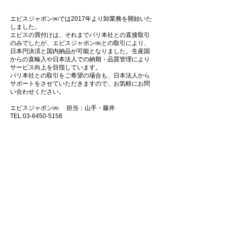
エピスジャポン㈱では2017年より卸業務を開始いた
しました。
エピスの買付けは、それまでパリ本社との直接取引
のみでしたが、エピスジャポン㈱との取引により、
日本円決済と国内納品が可能となりました。生産国
からの直輸入や日本法人での納期・品質管理により
サービス向上を目指しています。
パリ本社との取引をご希望の場合も、日本法人から
サポートをさせていただきますので、お気軽にお問
い合わせください。
エピスジャポン㈱ 担当：山手・藤井
TEL:
03-6450-5158