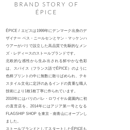
BRAND STORY OF
ÉPICE
ÉPICE / エピスは1999年にデンマーク出身のデ
ザイナー ベス・ニールセンとヤン・マッケンハ
ウアーがパリで設立した高品質で先駆的なメン
ズ・レディースのストールブランドです。
北欧的な感性から生み出される鮮やかな色彩
は、スパイス（フランス語でÉPICE）のように
色柄プリントの中に無数に散りばめられ、テキ
スタイル文化に定評のあるインドの貴重な職人
技術により1枚1枚丁寧に作られています。
2010年にはパリのパレ・ロワイヤル庭園内に初
の直営店を、2014年にはアジア第一号となる
FLAGSHIP SHOP を東京・南青山にオープンし
ました。
ストールブランドとしてスタートしたÉPICEも