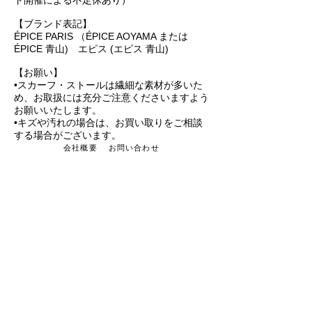
ト開催による不定休あり）
【ブランド表記】
ÉPICE PARIS （ÉPICE AOYAMA または
ÉPICE 青山) エピス (エピス 青山)
【お願い】
•スカーフ・ストールは繊細な素材が多いた
め、お取扱には充分ご注意くださいますよう
お願いいたします。
•キズや汚れの場合は、お買い取りをご相談
する場合がございます。
会社概要
お問い合わせ
オンラインストア
推奨環境
ÉPICE PARIS グローバルサイト
TEL:
03-6427-2385
東京都港区南青山 5-11-22