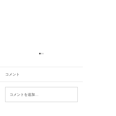
コメント
2025 POPUP SHOP INFO
2024 POPUP S
コメントを追加…