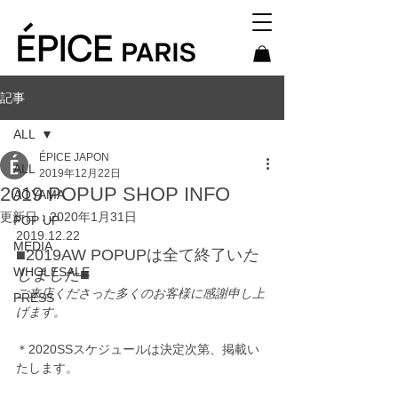
記事
ALL
ÉPICE JAPON
ALL
2019年12月22日
2019 POPUP SHOP INFO
AOYAMA
更新日：
2020年1月31日
POP UP
2019.12.22
MEDIA
■2019AW POPUPは全て終了い
た
WHOLESALE
しました■
ご来店くださった多くのお客様に感謝申し上
PRESS
げます。
＊2020SSスケジュールは決定次第、掲載い
たします。