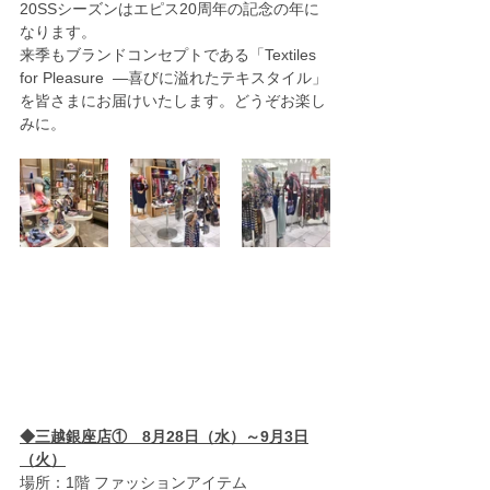
20SSシーズンはエピス20周年の記念の年に
なります。 
来季もブランドコンセプトである「Textiles 
for Pleasure  ―喜びに溢れたテキスタイル」
を皆さまにお届けいたします。どうぞお楽し
みに。
◆三越銀座店①　8月28日（水）～9月3日
（火）
場所：1階 ファッションアイテム　 