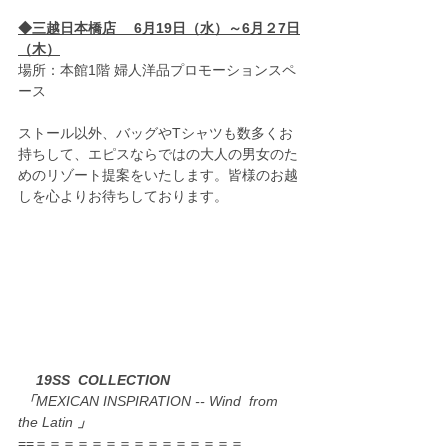
◆三越日本橋店　 6月19日（水）～6月２7日
（木）
場所：本館1階 婦人洋品プロモーションスペ
ース　 
ストール以外、バッグやTシャツも数多くお
持ちして、エピスならではの大人の男女のた
めのリゾート提案をいたします。皆様のお越
しを心よりお待ちしております。
 　19SS  COLLECTION  
「
MEXICAN INSPIRATION -- Wind  from 
the Latin 
」
==＝＝＝＝＝＝＝＝＝＝＝＝＝＝＝