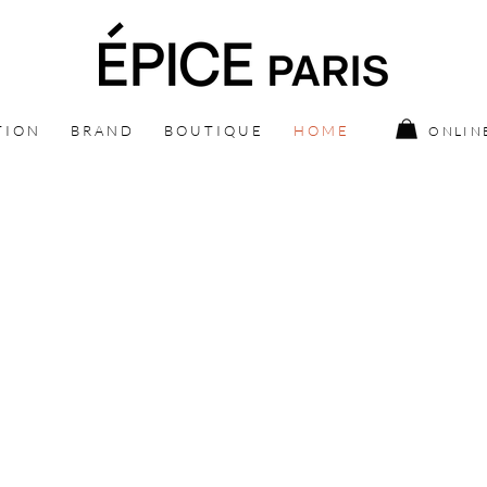
T I O N
B R A N D
B O U T I Q U E
H O M E
ONLIN