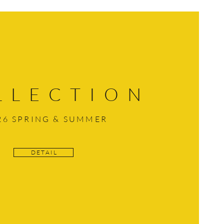
LLECTION
26 SPRING & SUMMER
D E T A I L