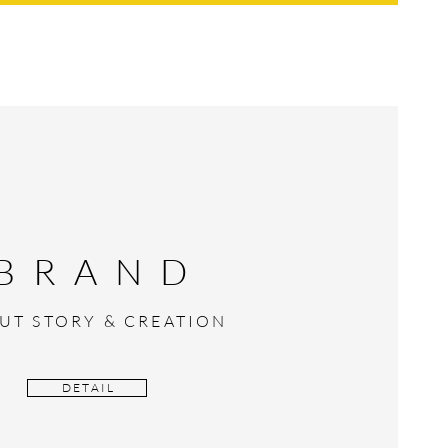
BRAND
UT STORY & CREATION
D E T A I L